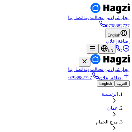
إيجار
شراء
من نحن
المدونة
اتصل بنا
0798882727
English
إضافة إعلان
EN
إيجار
شراء
من نحن
المدونة
اتصل بنا
إضافة إعلان
0798882727
العربية
English
الرئيسية
عمان
مرج الحمام